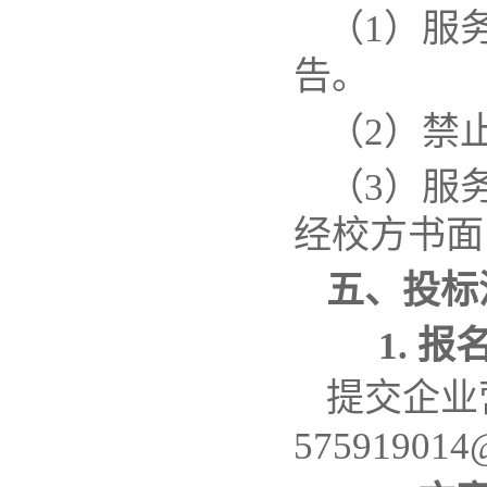
（
1
）
服
告。
（
2
）
禁
（
3
）服
经
校方
书面
五、投标
1.
报
提交企业
575919014