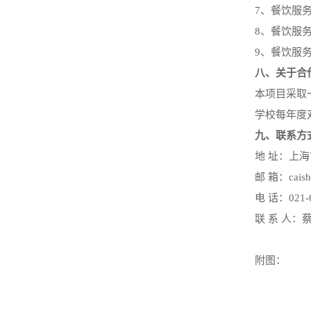
7、餐饮服
8、餐饮服
9、餐饮服
八、关于合
本项目采取
学校每年度
九、联系方
地
址：
上海
邮
箱：
cais
电
话：
021
联
系
人：
附图：