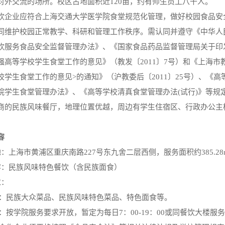
对外交流的场所。校区占地面积近
120亩，约有师生员工八千人。
饮企业应符合上海交通大学医学院食堂规范化管理，做好校园食品安
同维护校园正常教学、科研和管理工作秩序。需认同并遵守《中华人
饮服务食品安全监督管理办法》、《国家食品药品监督管理局关于印
强高等学校学生食堂工作的意见》（教发〔
2011〕7号）和《上海
校学生食堂工作的意见>的通知》（沪教委后〔2011〕25号）、《
院学生食堂管理办法》、《高等学校清真食堂管理办法(试行)》等规
商的民族风味餐厅，地理位置优越，周边有学生住宿区、行政办公主
容
地：上海市黄浦区重庆南路227号东九舍二层西侧，
服务面积
约
385.2
容：民族风味特色餐饮（含民族面食）
求：
品种：民族大众菜品、民族风味特色菜品、特色面食等。
间：按学院服务要求开放，暂定为每日7：00-19：00或同餐饮大楼服