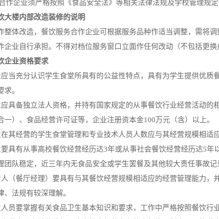
服务合作企业须严格按照《食品安全法》等相关法律法规及学校管理规
饮大楼内部改造装修的说明
作整体改造，餐饮服务合作企业可根据服务品种作适当调整，需将调
作企业自行承担。不得对档位服务窗口立面作任何改动（不包括更换
饮企业资格要求
业应当充分认识学生食堂所具有的公益性特点，具有为学生提供优质
要求。
业应具备独立法人资格，并持有国家规定的从事餐饮行业经营活动的
合一）、食品经营许可证等，企业注册资本金100万元（含）以上。
业在其经营的学生食堂管理和专业技术人员人数应与其经营规模相适
业要具有从事高校餐饮经营经历达3年或从事社会餐饮经营经历达5年
理团队稳定，近三年内无食品安全或学生罢餐及其他较大责任事故记
责人（餐厅经理）要具有与其餐饮经营规模相适应的经营管理能力，
律、法规有较深理解。
业人员要掌握有关食品卫生基本知识和要求，工作中严格按照餐饮行