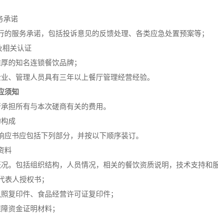
；
务承诺
行的服务承诺，包括投诉意见的反馈处理、各类应急处置预案等；
及相关认证
雄厚的知名连锁餐饮品牌；
企业、管理人员具有三年以上餐厅管理经营经验。
应须知
行承担所有与本次磋商有关的费用。
的构成
响应书应包括下列部分，并按以下顺序装订。
资料
概况。包括组织结构，人员情况，相关的餐饮资质说明，技术支持和
代表人授权书；
执照复印件、食品经营许可证复印件；
保障资金证明材料；