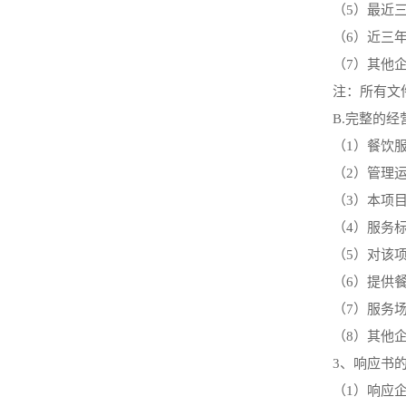
（
5）最近
（
6）近三
（
7）其他
注：所有文
B.完整的经
（
1）餐饮
（
2）管理
（
3）本项
（
4）服务
（
5）对该
（
6）提供
（
7）服务
（
8）其他
3、响应书
（
1）响应