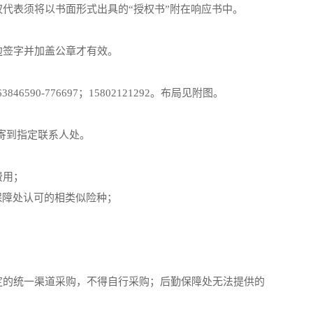
代表须将以书面形式出具的“授权书”附在响应书中。
边签字并加盖公章才有效。
63846590-776697；15802121292
。布局见附图。
寄到指定联系人处。
费用；
保障处认可的相类似险种；
定的统一渠道采购，不得自行采购；后勤保障处无法提供的