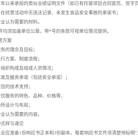
三年以来承担的类似业绩证明文件（如已有托管项目合同首页、签字
年在经营活动中无违法记录、未发生食品安全事故的承诺书；
企业认为需要的材料。
件均须加盖单位公章，带
*号的条款可视单位情况提供。
营方案
服务的理念及目标；
运行方案、制度流程；
目组织构成及组成人员情况；
标准及服务承诺（包括安全承诺）；
项目的技术支持；
餐饮服务的特色、品种、价格等；
场所设计与布局；
企业认为需要的内容。
的式样与递交
企业应准备1份响应书正本和3份副本，每套响应书文件须清楚地标明“