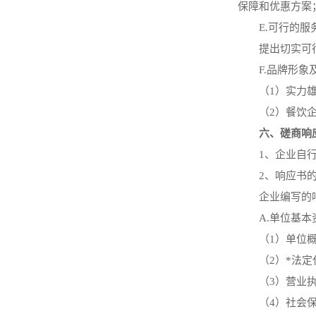
保障和优惠方案
E.可行的服
提出切实可
F.品牌形象
（
1）实力
（
2）餐饮
六、磋商响
1、企业自
2、响应书
企业编写的
A.单位基本
（
1）单位
（
2）
*
法定
（
3）营业
（
4）社会