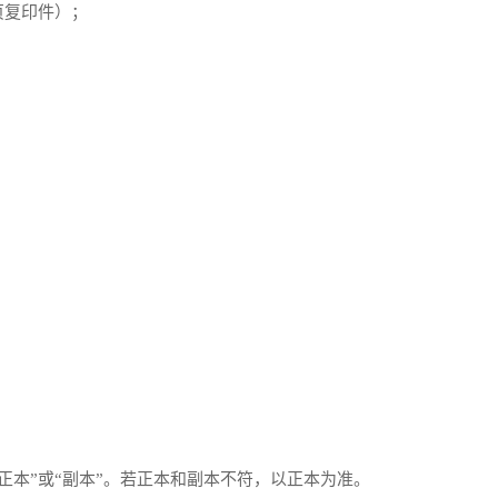
页复印件）；
正本”或“副本”。若正本和副本不符，以正本为准。