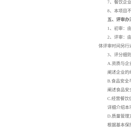
7、餐饮企
8、本项目
五、评审办
1、初审：
2、评审：
体评审时间另行
3、评分细
A.资质与
阐述企业的
B.食品安
阐述食品安
C.经营餐
详细介绍本
D.质量管
根据基本保