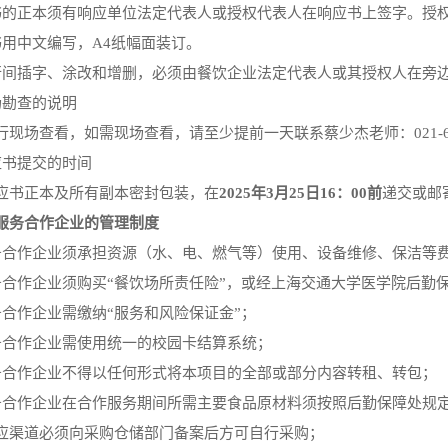
书的正本须有响应单位法定代表人或授权代表人在响应书上签字。授权
书用中文编写，A4纸幅面装订。
行间插字、涂改和增删，必须由餐饮企业法定代表人或其授权人在旁
场勘查的说明
行现场查看，如需现场查看，请至少提前一天联系蔡少杰老师：
021-
应书提交的时间
应书正本及所有副本密封包装，在
2025年3月25日16：00前
递交或邮
服务合作企业的管理制度
务合作企业须承担资源（水、电、燃气等）使用、设备维修、保洁等
务合作企业须购买“餐饮场所责任险”，或经上海交通大学医学院后勤
务合作企业需缴纳“服务和风险保证金”；
务合作企业需使用统一的校园卡结算系统；
务合作企业不得以任何形式将本项目的全部或部分内容转租、转包；
务合作企业在合作服务期间所需主要食品原材料须按照后勤保障处规
应渠道必须向采购仓储部门备案后方可自行采购；