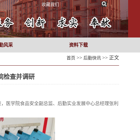
收藏我们
勤风采
资料下载
>>
>> 正文
首页
后勤快讯
院检查并调研
）
查，医学院食品安全副总监、后勤实业发展中心总经理张利