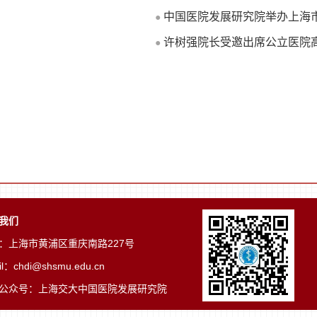
中国医院发展研究院举办上海市
●
许树强院长受邀出席公立医院
●
我们
：上海市黄浦区重庆南路227号
il：chdi@shsmu.edu.cn
公众号：上海交大中国医院发展研究院