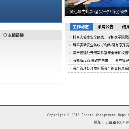
凝心聚力启新程 实干担当促保障
期工作大会
工作动态
采购公告
结
市科委来校开展大型科学仪器设
查工作
>
排查实验室安全隐患，守护医学院暑期
>
筑牢实验安全防线 护航科研有序开展 
“重阳节回娘家“活动
>
资产管理处开展实验室安全守护校园
浦东校区青年教职工公寓第一批
>
节能新起点 低碳向未来——资产管
>
资产管理处开展新版资产综合信息系