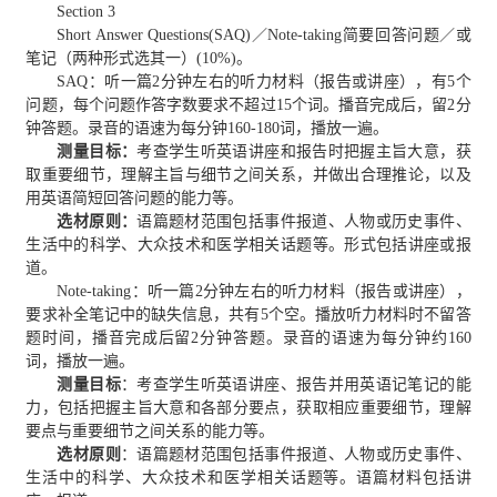
Section 3
Short Answer Questions(SAQ)／Note-taking简要回答问题／或
笔记（两种形式选其一）(10%)。
SAQ：听一篇2分钟左右的听力材料（报告或讲座），有5个
问题，每个问题作答字数要求不超过15个词。播音完成后，留2分
钟答题。录音的语速为每分钟160-180词，播放一遍。
测量目标：
考查学生听英语讲座和报告时把握主旨大意，获
取重要细节，理解主旨与细节之间关系，并做出合理推论，以及
用英语简短回答问题的能力等。
选材原则：
语篇题材范围包括事件报道、人物或历史事件、
生活中的科学、大众技术和医学相关话题等。形式包括讲座或报
道。
Note-taking：听一篇2分钟左右的听力材料（报告或讲座），
要求补全笔记中的缺失信息，共有5个空。播放听力材料时不留答
题时间，播音完成后留2分钟答题。录音的语速为每分钟约160
词，播放一遍。
测量目标
：考查学生听英语讲座、报告并用英语记笔记的能
力，包括把握主旨大意和各部分要点，获取相应重要细节，理解
要点与重要细节之间关系的能力等。
选材原则
：语篇题材范围包括事件报道、人物或历史事件、
生活中的科学、大众技术和医学相关话题等。语篇材料包括讲