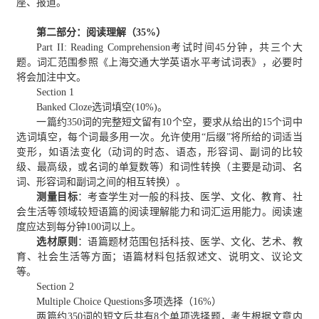
座、报道。
第二部分：阅读理解（35%）
Part II: Reading Comprehension考试时间45分钟，共三个大
题。词汇范围参照《上海交通大学英语水平考试词表》，必要时
将会加注中文。
Section 1
Banked Cloze选词填空(10%)。
一篇约350词的完整短文留有10个空，要求从给出的15个词中
选词填空，每个词最多用一次。允许使用“后缀”将所给的词适当
变形，如语法变化（动词的时态、语态，形容词、副词的比较
级、最高级，或名词的单复数等）和词性转换（主要是动词、名
词、形容词和副词之间的相互转换）。
测量目标
：考查学生对一般的科技、医学、文化、教育、社
会生活等领域较短语篇的阅读理解能力和词汇运用能力。阅读速
度应达到每分钟100词以上。
选材原则
：语篇题材范围包括科技、医学、文化、艺术、教
育、社会生活等方面；语篇材料包括叙述文、说明文、议论文
等。
Section 2
Multiple Choice Questions多项选择（16%）
两篇约350词的短文后共有8个单项选择题，考生根据文章内