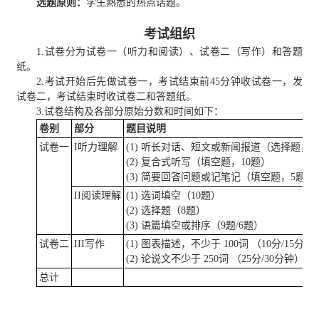
选题原则：
学生熟悉的热点话题。
考试
组织
1.试卷分为试卷一（听力和阅读）、试卷二（写作）和答题
纸。
2.考试开始后先做试卷一，考试结束前45分钟收试卷一，发
试卷二，考试结束时收试卷二和答题纸。
3.试卷结构及各部分原始分数和时间如下：
卷别
部分
题目说明
试卷一
I听力理解
(1) 听长对话、短文或新闻报道（选择题，1
(2) 复合式听写（填空题，10题）
(3) 简要回答问题或记笔记（填空题，5题）
II阅读理解
(1) 选词填空（10题）
(2) 选择题（8题）
(3) 语篇填空或排序（9题/6题）
试卷二
III写作
(1) 图表描述，不少于 100词 （10分/15分钟
(2) 论说文不少于 250词 （25分/30分钟）
总计