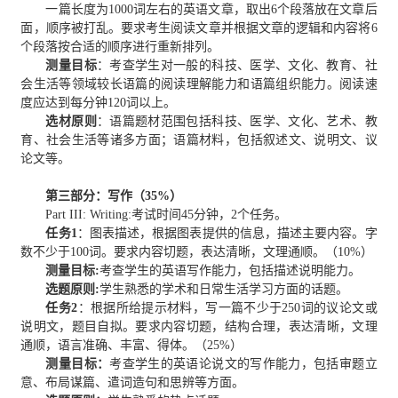
一篇长度为1000词左右的英语文章，取出6个段落放在文章后
面，顺序被打乱。要求考生阅读文章并根据文章的逻辑和内容将6
个段落按合适的顺序进行重新排列。
测量目标
：考查学生对一般的科技、医学、文化、教育、社
会生活等领域较长语篇的阅读理解能力和语篇组织能力。阅读速
度应达到每分钟120词以上。
选材原则
：语篇题材范围包括科技、医学、文化、艺术、教
育、社会生活等诸多方面；语篇材料，包括叙述文、说明文、议
论文等。
第三部分：写作（35%）
Part III: Writing:考试时间45分钟，2个任务。
任务1
：图表描述，根据图表提供的信息，描述主要内容。字
数不少于100词。要求内容切题，表达清晰，文理通顺。（10%）
测量目标:
考查学生的英语写作能力，包括描述说明能力。
选题原则:
学生熟悉的学术和日常生活学习方面的话题。
任务2
：根据所给提示材料，写一篇不少于250词的议论文或
说明文，题目自拟。要求内容切题，结构合理，表达清晰，文理
通顺，语言准确、丰富、得体。（25%）
测量目标：
考查学生的英语论说文的写作能力，包括审题立
意、布局谋篇、遣词造句和思辨等方面。