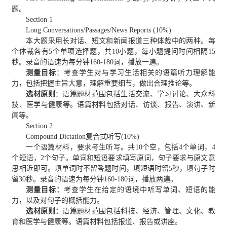
题。
Section 1
Long Conversations/Passages/News Reports (10%)
本大题采用长对话、短文和新闻报道三种体裁中的两种。每
个体裁各有5个单项选择题，共10小题，每小题提问时间相隔15
秒。录音的语速为每分钟160-180词，播放一遍。
测量目标
：考查学生对与学习生活相关的语篇听力理解能
力，包括把握主旨大意，理解重要细节，做出合理推论等。
选材原则
：语篇题材范围包括生活交流、学习讨论、大众科
技、医学与健康等。语篇材料包括对话、访谈、报告、演讲、新
闻等。
Section 2
Compound Dictation复合式听写(10%)
一个语篇材料，要求考生听写。共10个空，包括4个单词，4
个短语，2个句子。单词和短语要求填写原词，句子要求与原文意
思相近即可。填单词时不留答题时间，填短语时留5秒，填句子时
留30秒。录音的语速为每分钟160-180词，播放两遍。
测量目标：
考查学生在给定的语境中听写单词、短语的能
力，以及对句子的概括能力。
选材原则：
语篇题材范围包括科技、经济、管理、文化、教
育和医学与健康等。语篇材料包括报道、报告或讲座。