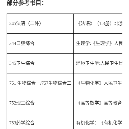
部分参考书目：
245
法语（二外）
《法语》（
1-3
册）北京外
344
口腔综合
生理学
:
《生理学》人民卫
345
卫生综合
环境卫生学
:
人民卫生出版
751
生物综合一
/757
生物综合二
《生物化学》人民卫生出版
752
理工综合
《高等数学》高等教育出版
753
药学综合
有机化学：《有机化学》