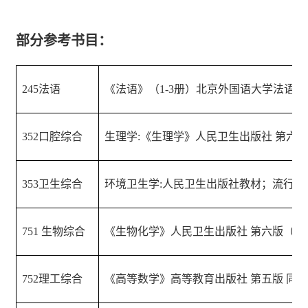
部分参考书目：
245
法语
《法语》（
1-3
册）北京外国语大学法语系
352
口腔综合
生理学
:
《生理学》人民卫生出版社 第六
353
卫生综合
环境卫生学
:
人民卫生出版社教材；流行病
751
生物综合
《生物化学》人民卫生出版社 第六版（
20
752
理工综合
《高等数学》高等教育出版社 第五版 同