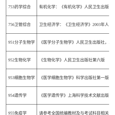
753
药学综合
有机化学：《有机化学》人民卫生出版社 
756
卫管综合
卫生经济学：《卫生经济学》
2003
年人民
951
分子生物学
《医学分子生物学》人民卫生出版社，
200
952
生物化学
《生物化学》人民卫生出版社第六版
953
细胞生物学
《医学细胞生物学》科学出版社第一版、
954
遗传学
《医学遗传学》上海科学技术文献出版社
2
955
免疫学
请参考全国统编教材及与考试科目相关的