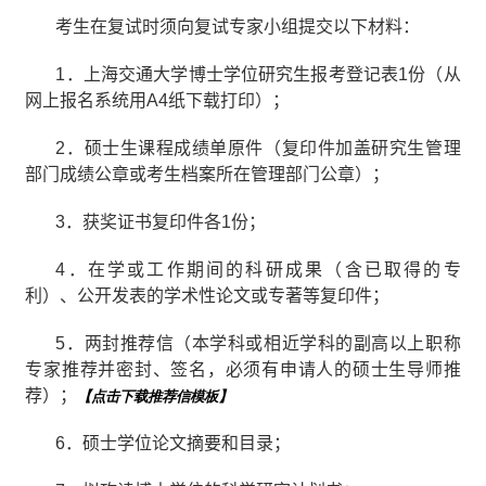
考生在复试时须向复试专家小组提交以下材料：
1
．上海交通大学博士学位研究生报考登记表
1
份（从
网上报名系统用
A4
纸下载打印）；
2
．硕士生课程成绩单原件（复印件加盖研究生管理
部门成绩公章或考生档案所在管理部门公章）；
3
．获奖证书复印件各
1
份；
4
．在学或工作期间的科研成果（含已取得的专
利）、公开发表的学术性论文或专著等复印件；
5
．两封推荐信（本学科或相近学科的副高以上职称
专家推荐并密封、签名，必须有申请人的硕士生导师推
荐）；
【点击下载推荐信模板】
6
．硕士学位论文摘要和目录；