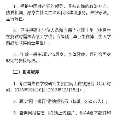
1
．拥护中国共产党的领导，具有正确的政治方向，
热爱祖国，愿意为社会主义现代化建设服务，遵纪守法，
品行端正。
2
．已获得硕士学位人员和应届毕业硕士生（往届生
在复试时需核查硕士学位；应届硕士毕业生在博士生入学
前必须取得硕士学位）；
3
．年龄一般不超过
45
周岁，身体健康，且符合国家
规定的体检标准。
（二）报名程序
1.
考生首先在学校研究生招生网上在线报名（起止时
间：
2013
年
10
月
10
日
~2013
年
12
月
15
日）；
2.
通过“网上银行”缴纳报名费（标准：
250
元
/
人）；
3.
查询网报信息（必须上传照片、用
A4
纸下载打印