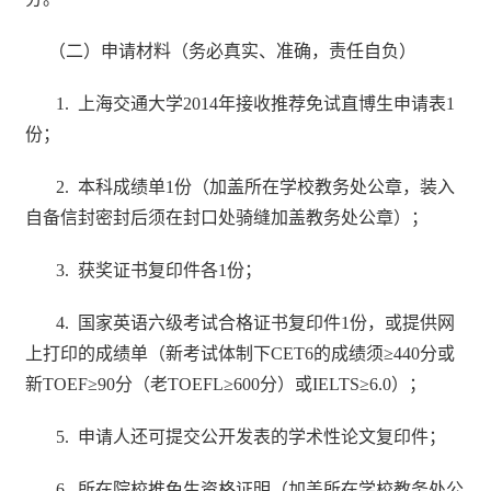
（二）申请材料（务必真实、准确，责任自负）
1.
上海交通大学
2014
年接收推荐免试直博生申请表
1
份；
2.
本科成绩单
1
份（加盖所在学校教务处公章，装入
自备信封密封后须在封口处骑缝加盖教务处公章）；
3.
获奖证书复印件各
1
份；
4.
国家英语六级考试合格证书复印件
1
份，或提供网
上打印的成绩单（新考试体制下
CET6
的成绩须
≥440
分或
新
TOEF≥90
分（老
TOEFL≥600
分）或
IELTS≥6.0
）；
5.
申请人还可提交公开发表的学术性论文复印件；
6.
所在院校推免生资格证明（加盖所在学校教务处公