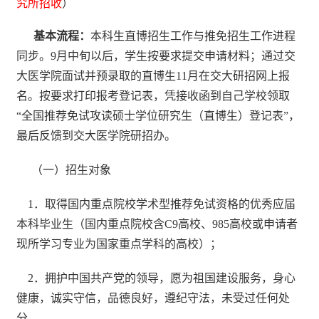
究所招收
）
基本流程：
本科生直博招生工作与推免招生工作进程
同步。
9
月中旬以后，学生按要求提交申请材料；通过交
大医学院面试并预录取的直博生
11
月在交大研招网上报
名。按要求打印报考登记表，凭接收函到自己学校领取
“全国推荐免试攻读硕士学位研究生（直博生）登记表”，
最后反馈到交大医学院研招办。
（一）招生对象
1
．取得国内重点院校学术型推荐免试资格的优秀应届
本科毕业生（国内重点院校含
C9
高校、
985
高校或申请者
现所学习专业为国家重点学科的高校）；
2
．拥护中国共产党的领导，愿为祖国建设服务，身心
健康，诚实守信，品德良好，遵纪守法，未受过任何处
分。