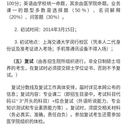
100
分；英语由学校统一命题，其余由医学院命题。业务
课一的题型多数是选择题（
50
％）、名词解释
（
20
％）、问答题（
30
％）。
2.
初试时间：
2014
年
3
月
15
日；
3.
初试地点：上海交通大学闵行校区（凭本人二代身
份证及准考证进入考场；手机等通讯设备不得入场）；
（五）复试
（由各招生院所组织进行。非全日制硕士培
养的考生，在复试时必须提交硕士学位证书，否则不予复
试。）
复试分数线及复试工作具体安排，届时详见本网公布的
信息；复试内容：专业课二（即招生目录中，考试科目代
码以“
3
”
开头的科目）
+
综合复试（外语听说能力、专业
知识测试和专业素质能力等）。复试时，须提交相关材料
（务必真实、准确，责任自负）。参加复试考生还需参加
医学院组织的体检。