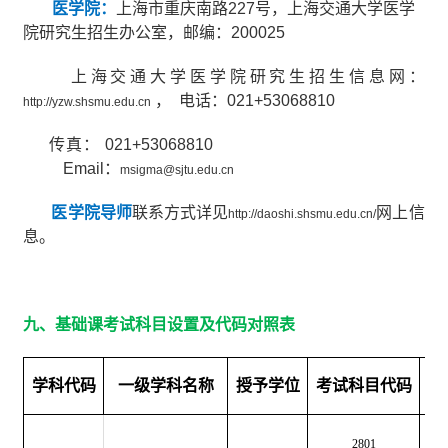
医学院：
上海市重庆南路
227
号，上海交通大学医学
院研究生招生办公室，邮编：
200025
上海交通大学医学院研究生招生信息网：
，
电话：
021+53068810
http://yzw.shsmu.edu.cn
传真：
021+53068810
Email
：
msigma@sjtu.edu.cn
医学院导师
联系方式详见
网上信
http://daoshi.shsmu.edu.cn/
息。
九、
基础课考试科目设置及代码对照表
学科代码
一级学科名称
授予学位
考试科目代码
2801
生