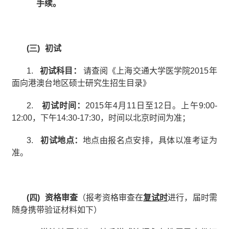
手续。
(三)
初试
1.
初试科目：
请查阅《上海交通大学医学院
2015
年
面向港澳台地区硕士研究生招生目录》
2.
初试时间：
2015
年
4
月
11
日至
12
日。上午
9:00-
12:00
，下午
14:30-17:30
，时间以北京时间为准；
3.
初试地点：
地点由报名点安排，具体以准考证为
准。
(四)
资格审查
（报考资格审查在
复试时
进行，届时需
随身携带验证材料如下）