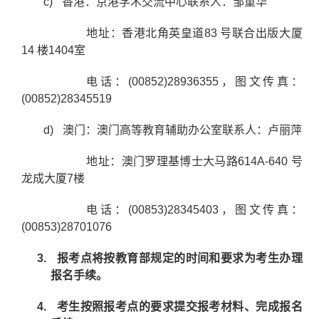
c)
香港：京港学术交流中心联系人：邹重华
地址：香港北角英皇道
83
号联合出版大厦
14
楼
1404
室
电话：
(00852)28936355
，图文传真：
(00852)28345519
d)
澳门：澳门高等教育辅助办公室联系人：卢丽萍
地址：澳门罗理基博士大马路
614A-640
号
龙成大厦
7
楼
电话：
(00853)28345403
，图文传真：
(00853)28701076
3.
报考点将按教育部规定的时间和要求为考生办理
报名手续。
4.
考生按照报考点的要求提交报考材料、完成报名