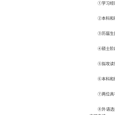
①学习经
②本科和
③历届生
④硕士阶
⑤拟攻读
⑥本科和
⑦两位具
⑧外语选