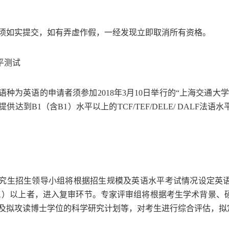
须如实提交，如有弄虚作假，一经发现立即取消所有资格。
平测试
语种为英语的申请者须参加
2018
年
3
月
10
日举行的“上海交通大
提供达到
B1
（含
B1
）水平以上的
TCF/TEF/DELE/ DALF
法语水
究生招生领导小组将根据招生规模及英语水平考试情况设定英
1
）以上者，进入复审环节。专家评审组将根据考生学术背景、
及拟攻读博士学位的科学研究计划等，对考生进行综合评估，拟