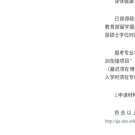
身体健康
已获得硕
教育部留学服
获硕士学位时
报考专业
训衔接项目”
（最迟须在博
入学时须在专
2.
申请材
符合以
http://ga.sjtu.e