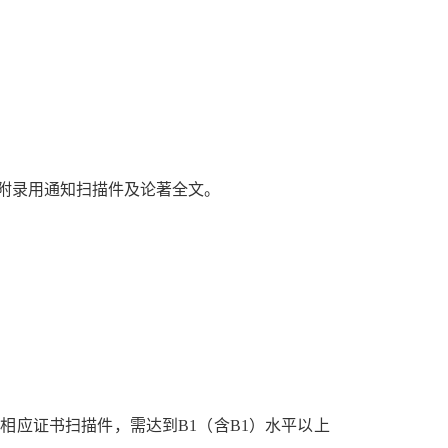
附录用通知扫描件及论著全文。
试相应证书扫描件，需达到
B1
（含
B1
）水平以上