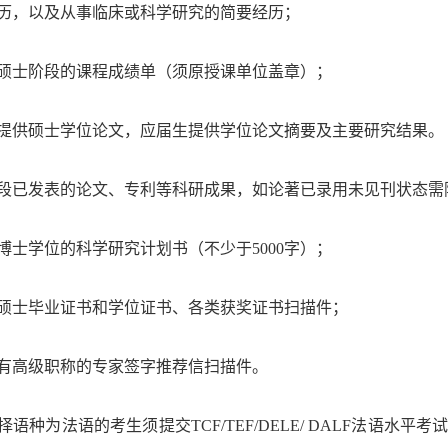
历，以及从事临床或科学研究的简要经历；
硕士阶段的课程成绩单（须原授课单位盖章）；
提供硕士学位论文，应届生提供学位论文摘要及主要研究结果。
段已发表的论文、专利等科研成果，如论著已录用未见刊状态需
博士学位的科学研究计划书（不少于
5000
字）；
硕士毕业证书和学位证书、各类获奖证书扫描件；
有高级职称的专家签字推荐信扫描件。
择语种为法语的考生须提交
TCF/TEF/DELE/ DALF
法语水平考