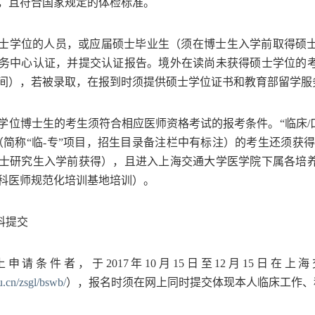
，且符合国家规定的体检标准。
士学位的人员，或应届硕士毕业生（须在博士生入学前取得硕
务中心认证，并提交认证报告。境外在读尚未获得硕士学位的
间），若被录取，在报到时须提供硕士学位证书和教育部留学服
学位博士生的考生须符合相应医师资格考试的报考条件。“临床
/
（简称“临
-
专”项目，招生目录备注栏中有标注）的考生还须获
士研究生入学前获得），且进入上海交通大学医学院下属各培
科医师规范化培训基地培训）。
料提交
上申请条件者，于
2017
年
10
月
15
日至
12
月
15
日在上海
du.cn/zsgl/bswb/
），报名时须在网上同时提交体现本人临床工作、