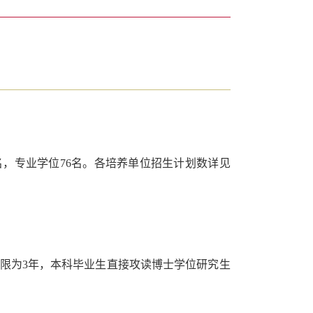
名，专业学位
76
名。各培养单位招生计划数详见
限为
3
年，本科毕业生直接攻读博士学位研究生