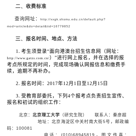
二、
收费标准
查询网址：
http://xxgk.shsmu.edu.cn/default.php?
mod=article&do=detail&tid=16779852
三、
报名时间、地点、方法
1.
考生须登录
“
面向港澳台招生信息网（网址：
）
”
进行网上报名，并在选择的报
http://www.gatzs.com.cn/
考点所规定的时间，完成现场确认网报信息和缴费手
续，逾期不再补办。
2.
报名时间：
2017
年
12
月
1
日至
12
月
15
日
3.
受教育部委托，下列
4
个报考点负责招生宣传、
报名和初试的组织工作：
北京：
北京理工大学
（研究生院）
联系人：秦彦超
地址：北京海淀区中关村南大街
5
号，邮政编
码：
100081
电话：
(010)68945819
，图文传真：