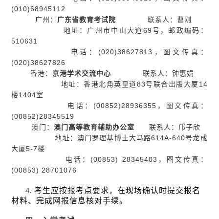
(010)68945112
广州：
广东省教育考试院
联系人：曹刚
地址：广州市中山大道
69
号，邮政编码：
510631
电话：
(020)38627813
，图文传真：
(020)38627826
香港：
京港学术交流中心
联系人：钟惠娟
地址：香港北角英皇道
83
号联合出版大厦
14
楼
1404
室
电话：
(00852)28936355
，图文传真：
(00852)28345519
澳门：
澳门高等教育辅助办公室
联系人：邝子欣
地址：澳门罗理基博士大马路
614A-640
号龙成
大厦
5-7
楼
电话：
(00853) 28345403
，图文传真：
(00853) 28701076
4.
考生应按报考点要求，在现场确认时提交报名
材料、完成网报信息核对手续。