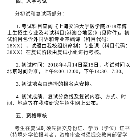
四、
入学考试
分初试和复试两部分：
1.
考试科目查阅《上海交通大学医学院
2018
年博
士生招生专业及考试科目
(
港澳台地区
)
》
(
见附件
)
。初
试科目包含外国语和专业基础课（科目代码：
28XX
），试题由我校组织命制；专业课（科目代码：
38XX
）在复试阶段由复试小组进行考核。
2.
初试时间：
2018
年
4
月
14
日至
15
日，考试时间以
北京时间为准，上午
9:00-12:00
，下午
14:30-17:30
。
3.
初试地点由选择的报名点安排。
4.
初试成绩、复试分数线及复试内容、方式、时
间、地点等在我校研究生招生网上公布。
五、
资格审核
考生在复试时须先提交身份证、学历（学位）证书
（
持境外学位报考者，资格审查时须提交教育部留学