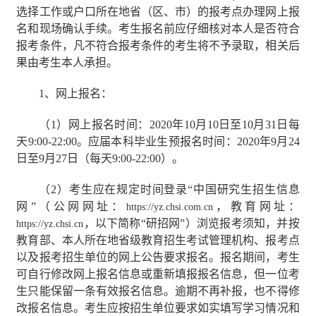
选择工作或户口所在地省（区、市）的报考点办理网上报
名和现场确认手续。考生报名前应仔细核对本人是否符合
报考条件，凡不符合报考条件的考生将不予录取，相关后
果由考生本人承担。
1
、网上报名：
（
1
）网上报名时间：
2020
年
10
月
10
日至
10
月
31
日每
天
9:00-22:00
。应届本科毕业生预报名时间：
2020
年
9
月
24
日至
9
月
27
日（每天
9:00-22:00
）。
（
2
）考生应在规定时间登录“中国研究生招生信息
网”（公网网址：
，教育网址：
https://yz.chsi.com.cn
，以下简称“研招网”）浏览报考须知，并按
https://yz.chsi.cn
教育部、本人所在地省级教育招生考试管理机构、报考点
以及报考招生单位的网上公告要求报名。报名期间，考生
可自行修改网上报名信息或重新填报报名信息，但一位考
生只能保留一条有效报名信息。逾期不再补报，也不得修
改报名信息。考生应按招生单位要求如实填写学习情况和