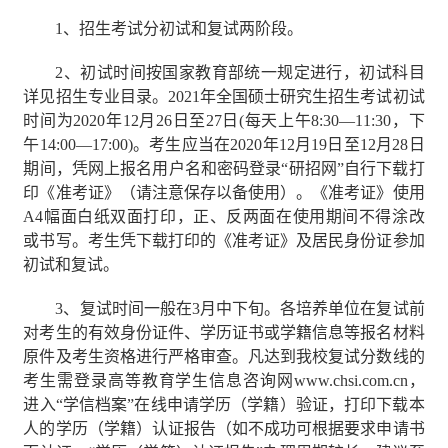
1
、招生考试分初试和复试两阶段。
2
、初试时间按国家教育部统一规定进行，初试科目
详见招生专业目录。
2021
年全国硕士研究生招生考试初试
时间为
2020
年
12
月
26
日至
27
日
(
每天上午
8:30
—
11:30
，下
午
14:00
—
17:00)
。考生应当在
2020
年
12
月
19
日至
12
月
28
日
期间，凭网上报名用户名和密码登录“研招网”自行下载打
印《准考证》（请注意保存以备使用）。《准考证》使用
A4
幅面白纸双面打印，正、反两面在使用期间不得涂改
或书写。考生凭下载打印的《准考证》及居民身份证参加
初试和复试。
3
、复试时间一般在
3
月中下旬。各培养单位在复试前
对考生的有效身份证件、学历证书或学籍信息等报名材料
原件及考生资格进行严格审查。凡达到我校复试分数线的
考生需登录高等教育学生信息咨询网
www.chsi.com.cn
，
进入“学信档案”在线申请学历（学籍）验证，打印下载本
人的学历（学籍）认证报告（如不成功可根据要求申请书