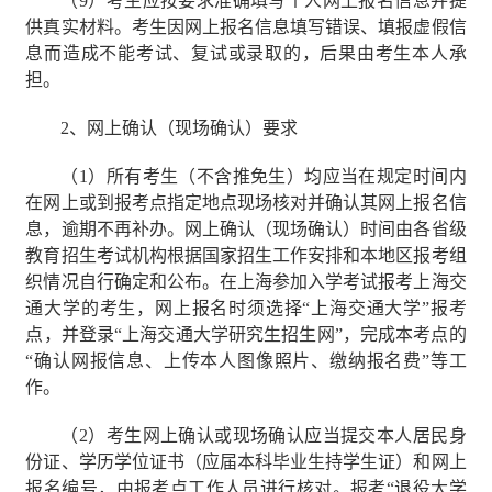
（
9
）考生应按要求准确填写个人网上报名信息并提
供真实材料。考生因网上报名信息填写错误、填报虚假信
息而造成不能考试、复试或录取的，后果由考生本人承
担。
2
、网上确认（现场确认）要求
（
1
）所有考生（不含推免生）均应当在规定时间内
在网上或到报考点指定地点现场核对并确认其网上报名信
息，逾期不再补办。网上确认（现场确认）时间由各省级
教育招生考试机构根据国家招生工作安排和本地区报考组
织情况自行确定和公布。在上海参加入学考试报考上海交
通大学的考生，网上报名时须选择
“
上海交通大学
”
报考
点，并登录
“
上海交通大学研究生招生网
”
，完成本考点的
“
确认网报信息、上传本人图像照片、缴纳报名费
”
等工
作。
（
2
）考生网上确认或现场确认应当提交本人居民身
份证、学历学位证书（应届本科毕业生持学生证）和网上
报名编号，由报考点工作人员进行核对。报考
“
退役大学