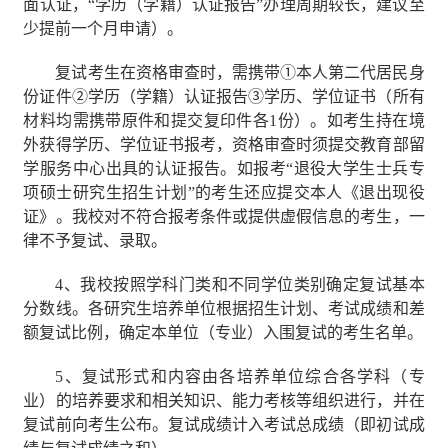
面认证，“学历（学籍）认证报告”办理周期较长，建议至
少提前一个月申请）。
复试考生在资格审查时，需携带①本人第二代居民身
份证件②学历（学籍）认证报告③学历、学位证书（所有
材料均需携带原件和提交复印件各
1
份）。如考生持在境
外获得学历、学位证书报考，资格审查时须提交教育部留
学服务中心出具的认证报告。如报考“退役大学生士兵专
项硕士研究生招生计划”的考生还应提交本人《退出现役
证》。我校对不符合报考条件或提供虚假信息的考生，一
律不予复试、录取。
4
、我校按照学科门类和不同学位类别确定复试基本
分数线。各研究生培养单位根据招生计划、考试成绩和差
额复试比例，确定本单位（专业）入围复试的考生名单。
5
、复试形式和内容由各培养单位综合各学科（专
业）的培养要求和相关知识、能力考核等组织进行，并在
复试前向考生公布。复试成绩计入考试总成绩（即初试成