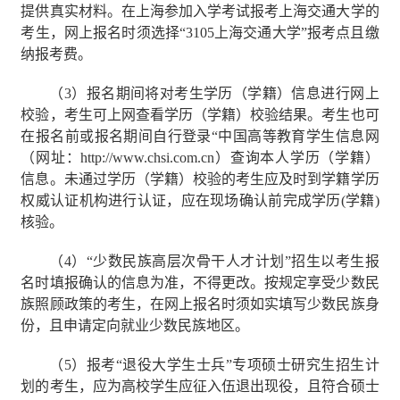
提供真实材料。在上海参加入学考试报考上海交通大学的
考生，网上报名时须选择“
3105
上海交通大学”报考点且缴
纳报考费。
（
3
）报名期间将对考生学历（学籍）信息进行网上
校验，考生可上网查看学历（学籍）校验结果。考生也可
在报名前或报名期间自行登录“中国高等教育学生信息网
（网址：
http://www.chsi.com.cn
）查询本人学历（学籍）
信息。未通过学历（学籍）校验的考生应及时到学籍学历
权威认证机构进行认证，应在现场确认前完成学历
(
学籍
)
核验。
（
4
）“少数民族高层次骨干人才计划”招生以考生报
名时填报确认的信息为准，不得更改。按规定享受少数民
族照顾政策的考生，在网上报名时须如实填写少数民族身
份，且申请定向就业少数民族地区。
（
5
）报考“退役大学生士兵”专项硕士研究生招生计
划的考生，应为高校学生应征入伍退出现役，且符合硕士