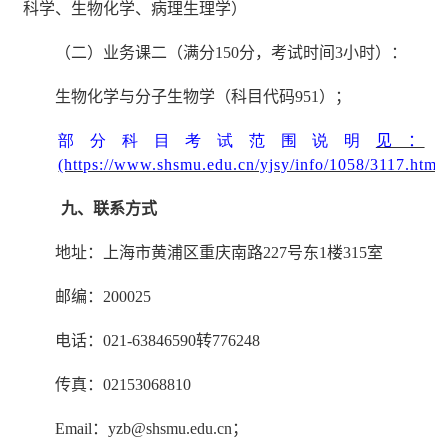
科学、生物化学、病理生理学）
（二）业务课二（满分
150
分，考试时间
3
小时）：
生物化学与分子生物学（科目代码
951
）；
部分科目考试范围说明
见：
(https://www.shsmu.edu.cn/yjsy/info/1058/3117.htm)
九、联系方式
地址：上海市黄浦区重庆南路
227
号东
1
楼
315
室
邮编：
200025
电话：
021-63846590
转
776248
传真：
02153068810
Email
：
yzb@shsmu.edu.cn
；