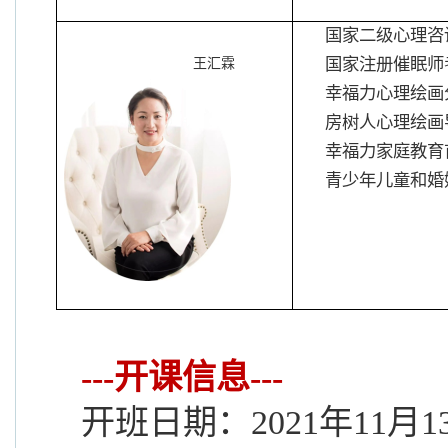
国家二级心理咨
国家注册催眠师
王汇霖
幸福力心理绘画
房树人心理绘画
幸福力家庭教育
青少年儿童和婚
---开课信息---
开班日期：
2021
年
11
月
1