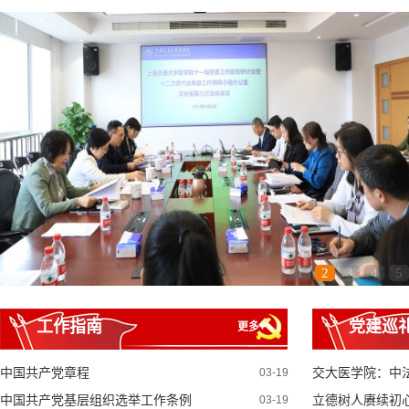
1
2
3
4
5
工作指南
党建巡
更多+
中国共产党章程
交大医学院：中法
03-19
中国共产党基层组织选举工作条例
立德树人赓续初心
03-19