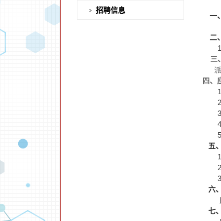
招聘信息
一
二
三
派
四、
1
2
3
4
5
五、
1
2
3
六、
七、