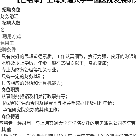
、招聘岗位
财务助理
、招聘人数
1
名
、聘用方式
遣用工
应聘条件
.
具有良好的思想道德素质，工作认真细致，执行力强，良好的沟通
.
本科及以上学历，年龄一般在
35
周岁以下，身心健康；
.
专业为财务管理等相关专业；
.
具备一定的财务基础；
.
具备相应的外语和计算机能力；
岗位职责
.
从事财务报销及相关行政事务等；
.
协助科研课题合同及经费本等相关手续办理及材料申请；
.
承担研究院交办的其他工作；
岗位待遇
应聘者一经录用，与上海交通大学医学院委托的劳务派遣公司签订劳
其
他